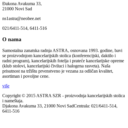
Đakona Avakuma 33,
21000 Novi Sad
ns1astra@neobee.net
021/6411-514, 6411-516
O nama
Samostalna zanatska radnja ASTRA, osnovana 1993. godine, bavi
se proizvodnjom kancelarijskih stolica (konferencijski, daktilo i
radni program), kancelarijskih fotelja i prateće kancelarijske opreme
(klub stolovi, kancelarijski čiviluci i halogena rasveta). Naša
prisutnost na tržištu prvenstveno je vezana za odličan kvalitet,
asortiman i povoljne cene.
više
Copyright © 2015 ASTRA SZR - proizvodnja kancelarijskih stolica
i nameštaja.
Djakona Avakuma 33, 21000 Novi SadCentrala: 021/6411-514,
6411-516