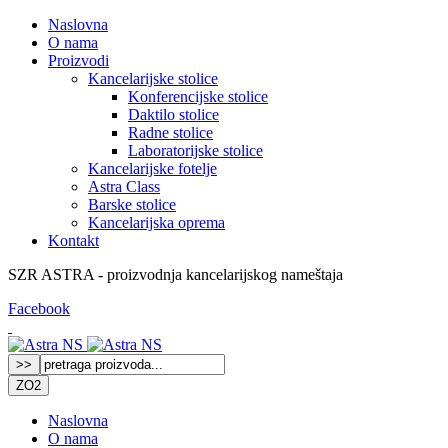
Naslovna
O nama
Proizvodi
Kancelarijske stolice
Konferencijske stolice
Daktilo stolice
Radne stolice
Laboratorijske stolice
Kancelarijske fotelje
Astra Class
Barske stolice
Kancelarijska oprema
Kontakt
SZR ASTRA - proizvodnja kancelarijskog nameštaja
Facebook
ZO2
Naslovna
O nama