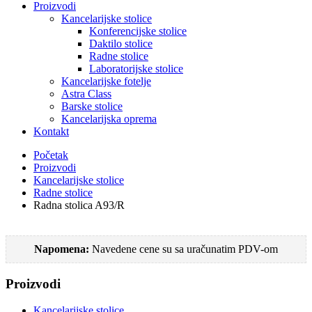
Proizvodi
Kancelarijske stolice
Konferencijske stolice
Daktilo stolice
Radne stolice
Laboratorijske stolice
Kancelarijske fotelje
Astra Class
Barske stolice
Kancelarijska oprema
Kontakt
Početak
Proizvodi
Kancelarijske stolice
Radne stolice
Radna stolica A93/R
Napomena:
Navedene cene su sa uračunatim PDV-om
Proizvodi
Kancelarijske stolice