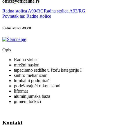
office@officeline.r
s
Radna stolica A90/RG
Radna stolica A93/RG
Povratak na: Radne stolice
Radna stolica A93/R
Opis
Radna stolica
mrežni naslon
tapacirano sedište u štofu kategorije I
sinhro mehanizam
lumbalni podupirač
podešavajući rukonasloni
liftomat
aluminijumska baza
gumeni točkići
Kontakt