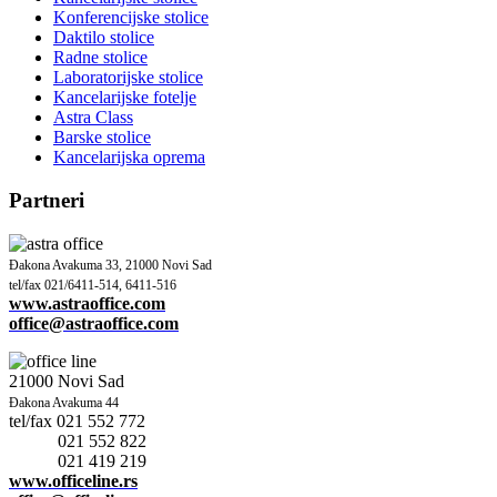
Konferencijske stolice
Daktilo stolice
Radne stolice
Laboratorijske stolice
Kancelarijske fotelje
Astra Class
Barske stolice
Kancelarijska oprema
Partneri
Đakona Avakuma 33
,
21000 Novi Sad
tel/fax
021/6411-514, 6411-516
www.astraoffice.co
m
office@astraoffice.
com
21000 Novi Sad
Đakona Avakuma 44
tel/fax 021 552 772
021 552 822
021 419 219
www.officeline.r
s