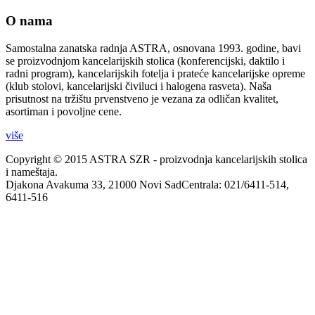
O nama
Samostalna zanatska radnja ASTRA, osnovana 1993. godine, bavi
se proizvodnjom kancelarijskih stolica (konferencijski, daktilo i
radni program), kancelarijskih fotelja i prateće kancelarijske opreme
(klub stolovi, kancelarijski čiviluci i halogena rasveta). Naša
prisutnost na tržištu prvenstveno je vezana za odličan kvalitet,
asortiman i povoljne cene.
više
Copyright © 2015 ASTRA SZR - proizvodnja kancelarijskih stolica
i nameštaja.
Djakona Avakuma 33, 21000 Novi SadCentrala: 021/6411-514,
6411-516