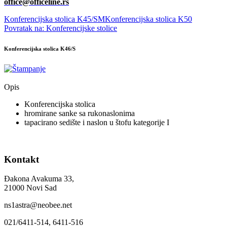
office@officeline.r
s
Konferencijska stolica K45/SM
Konferencijska stolica K50
Povratak na: Konferencijske stolice
Konferencijska stolica K46/S
Opis
Konferencijska stolica
hromirane sanke sa rukonaslonima
tapacirano sedište i naslon u štofu kategorije I
Kontakt
Đakona Avakuma 33,
21000 Novi Sad
ns1astra@neobee.net
021/6411-514, 6411-516