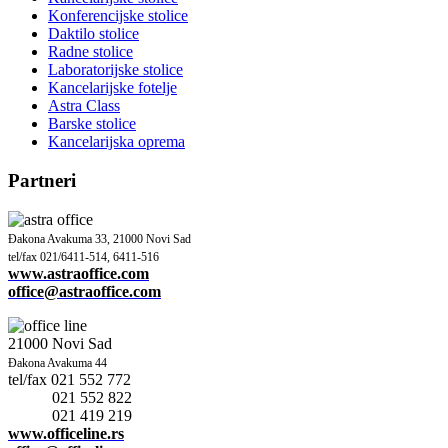
Konferencijske stolice
Daktilo stolice
Radne stolice
Laboratorijske stolice
Kancelarijske fotelje
Astra Class
Barske stolice
Kancelarijska oprema
Partneri
Đakona Avakuma 33
,
21000 Novi Sad
tel/fax
021/6411-514, 6411-516
www.astraoffice.co
m
office@astraoffice.
com
21000 Novi Sad
Đakona Avakuma 44
tel/fax 021 552 772
021 552 822
021 419 219
www.officeline.r
s